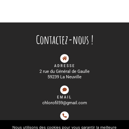
Contactez-nous !
ADRESSE
2 rue du Général de Gaulle
59239 La Neuville
EMAIL
chlorofil59@gmail.com
TÉLÉPHONE
Nous utilisons des cookies pour vous garantir la meilleure
03 20 57 58 59