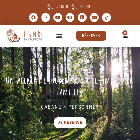
ACCRO LILLE
CHLOROFIL
0
RÉSERVER
Un weekend inoubliable entre-amis ou en
famille.
CABANE 4 PERSONNES
JE RESERVE