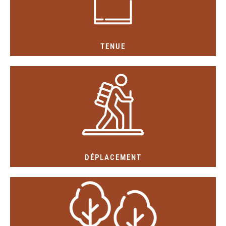
(pantalons, baskets ou chaussures de marche)
Prévoir des vêtements et des chaussures adaptés
TENUE
à roulettes et opter pour des sac à dos.
déplacements en forêt se font à pieds. Eviter les valises
Minimiser le nombre et le poids de vos bagages. Les
DÉPLACEMENT
cabanes. Des poubelles sont à votre disposition.