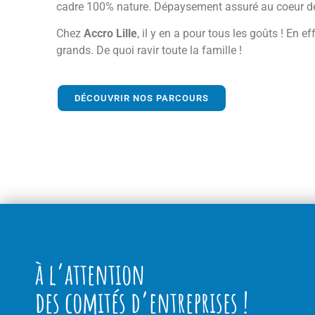
cadre 100% nature. Dépaysement assuré au coeur de
Chez
Accro Lille
, il y en a pour tous les goûts ! En
grands. De quoi ravir toute la famille !
DÉCOUVRIR NOS PARCOURS
à l’attention
des comités d’entreprises !