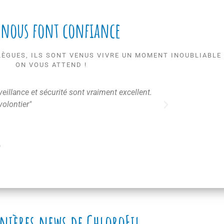
 nous font confiance
LÈGUES, ILS SONT VENUS VIVRE UN MOMENT INOUBLIABLE 
ON VOUS ATTEND !
rveillance et sécurité sont vraiment excellent.
"Super mom
volontier"
rnières news de ChloroFil