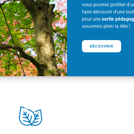
vous pourrez profiter d’
faire découvrir d’une tou
pour une
sortie
pédagog
souvenirs plein la tête !
DÉCOUVRIR