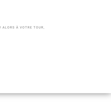
! ALORS À VOTRE TOUR,
ent passé à Accro Lille en famille ! Merci à toute l'équipe pour c
parcours, lieu top, à très vite"