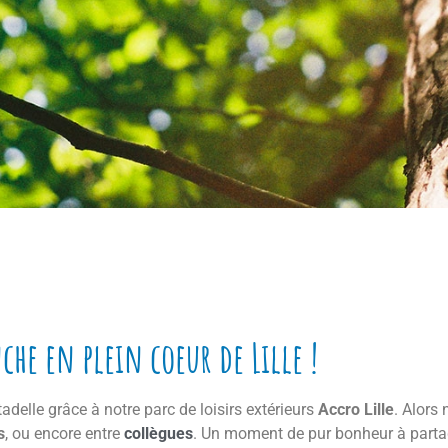
es de loisirs, associati
s sorties dès maintena
che en plein coeur de Lille !
OBRANCHE OU BIEN DE LA COURSE D’ORI
tadelle grâce à notre parc de loisirs extérieurs
Accro Lille
. Alors 
s
, ou encore entre
collègues
. Un moment de pur bonheur à parta