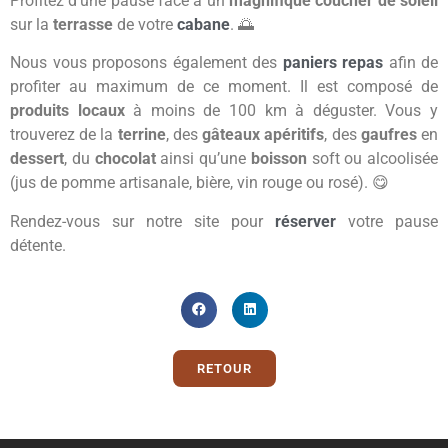
Profitez d’une pause face à un
magnifique coucher de soleil
sur la
terrasse
de votre
cabane
. 🌅
Nous vous proposons également des
paniers repas
afin de
profiter au maximum de ce moment. Il est composé de
produits locaux
à moins de 100 km à déguster. Vous y
trouverez de la
terrine
, des
gâteaux
apéritifs
, des
gaufres
en
dessert
, du
chocolat
ainsi qu’une
boisson
soft ou alcoolisée
(jus de pomme artisanale, bière, vin rouge ou rosé). 😋
Rendez-vous sur notre site pour
réserver
votre pause
détente.
RETOUR