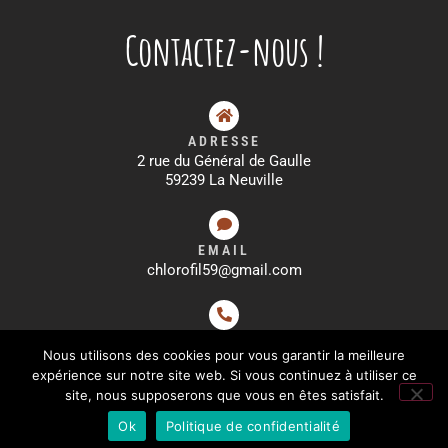
Contactez-nous !
ADRESSE
2 rue du Général de Gaulle
59239 La Neuville
EMAIL
chlorofil59@gmail.com
TÉLÉPHONE
Nous utilisons des cookies pour vous garantir la meilleure
03 20 57 58 59
expérience sur notre site web. Si vous continuez à utiliser ce
site, nous supposerons que vous en êtes satisfait.
MENTIONS LÉGALES
–
POLITIQUE DE CONFIDENTIALITÉ
–
CGV
Ok
Politique de confidentialité