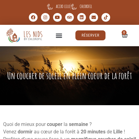
ACCRO LILLE
CHLOROFIL
0
RÉSERVER
Un coucher de soleil en plein coeur de la forêt
Quoi de mieux pour
couper
la
semaine
?
Venez
dormir
au cœur de la forêt à
20 minutes
de
Lille
!