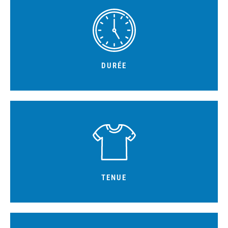
Prévoir 1h30 d’activités
DURÉE
conseillés et chaussures fermées obligatoires.
Tenue de sport adaptée, short autorisé, gants de sport
TENUE