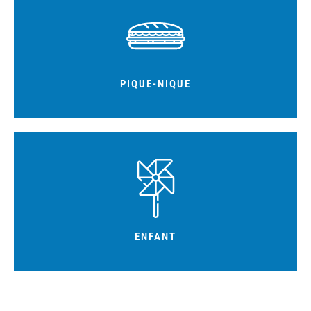
Une aire de pique-nique est à votre disposition
PIQUE-NIQUE
dessus. Ils devront rester au sol.
enfants, les adultes ne peuvent pas les accompagner
Les parcours ENFANT sont accessibles qu'aux
ENFANT