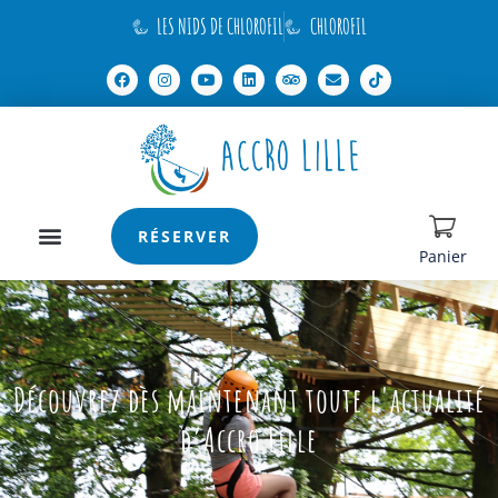
LES NIDS DE CHLOROFIL
CHLOROFIL
RÉSERVER
Panier
Découvrez dès maintenant toute l'actualité
d’Accro Lille