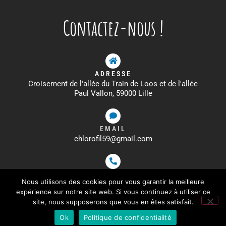
Contactez-nous !
ADRESSE
Croisement de l'allée du Train de Loos et de l'allée
Paul Vallon, 59000 Lille
EMAIL
chlorofil59@gmail.com
TÉLÉPHONE
Nous utilisons des cookies pour vous garantir la meilleure
09 72 33 00 16
expérience sur notre site web. Si vous continuez à utiliser ce
site, nous supposerons que vous en êtes satisfait.
MENTIONS LÉGALES
–
POLITIQUE DE CONFIDENTIALITÉ
–
CGV
Ok
Politique de confidentialité