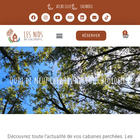
ACCRO LILLE
CHLOROFIL
0
RÉSERVER
Quoi de neuf chez Les Nids de Chlorofil ?
Découvrez toute l’actualité de vos cabanes perchées. Les