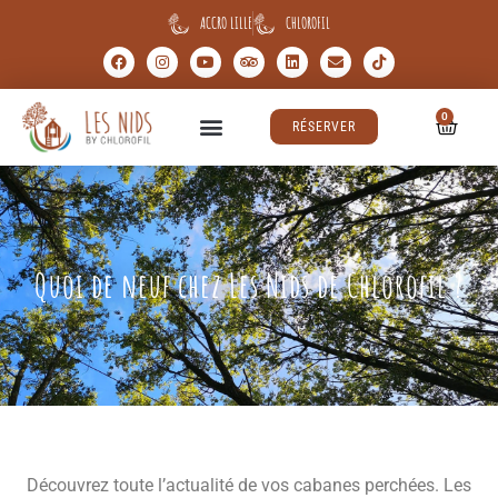
ACCRO LILLE
CHLOROFIL
0
RÉSERVER
Quoi de neuf chez Les Nids de Chlorofil ?
Découvrez toute l’actualité de vos cabanes perchées. Les