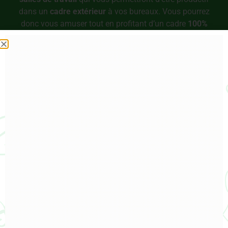
dans un
cadre extérieur
à vos bureaux. Vous pourrez
donc vous amuser tout en profitant d’un cadre
100%
nature
, pour vous
ressourcer
et faire le plein de
bonnes idées.