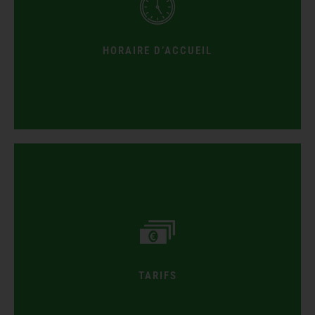
conseillée).
démarrage de votre activité (réservation fortement
Merci de vous présenter à l'accueil, 15min avant le
HORAIRE D’ACCUEIL
acceptés. Nous n’acceptons pas la carte bancaire.
TARIFS
Les règlements par chèque et les chèques ANCV sont
Veuillez vous reporter à la page
Tarifs et Réservations
.