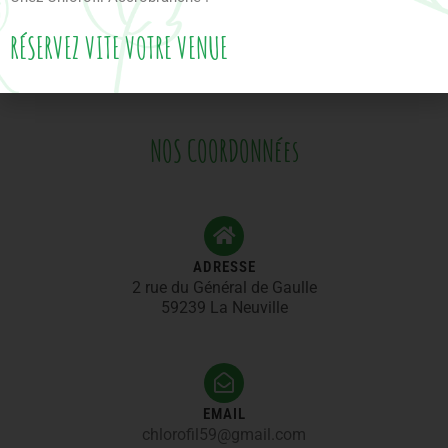
Envoyer
RÉSERVEZ VITE VOTRE VENUE
NOS COORDONNées
ADRESSE
2 rue du Général de Gaulle
59239 La Neuville
EMAIL
chlorofil59@gmail.com