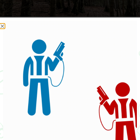
Quand les températures baissent, le parc de La Neuville
change de visage. Les feuilles tombées dessinent un tapis
doré, les arbres dorment doucement, et l’air forestier devient
plus pur que jamais. Mais si la nature semble au repos, notre
équipe, elle, ne s’arrête pas !
Une forêt qui vit autrement
L’hiver est une période fascinante pour observer la nature
autrement : bourgeons en formation, traces d’animaux dans
la boue ou la neige, champignons tapis sous les feuilles… Le
parc se transforme en véritable laboratoire vivant, prêt à
révéler ses secrets aux curieux du printemps.
Derrière les coulisses du parc