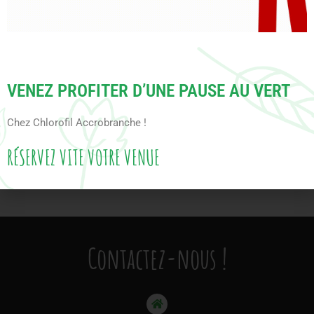
Pendant l’hiver, ChloroFil Expérience La Neuville vit au
rythme des travaux, des soins aux arbres et de la création de
nouvelles installations. Une saison essentielle pour préparer
la belle énergie du printemps prochain !
VENEZ PROFITER D’UNE PAUSE AU VERT
Chez Chlorofil Accrobranche !
RÉSERVEZ VITE VOTRE VENUE
RETOUR
Contactez-nous !